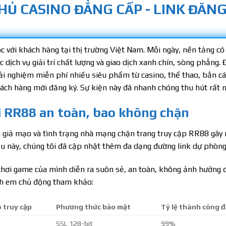
HỦ CASINO ĐẲNG CẤP - LINK ĐĂN
c với khách hàng tại thị trường Việt Nam. Mỗi ngày, nền tảng có
 dịch vụ giải trí chất lượng và giao dịch xanh chín, sòng phẳng.
rải nghiệm miễn phí nhiều siêu phẩm từ casino, thể thao, bắn 
h hàng mới đăng ký. Sự kiện này đã nhanh chóng thu hút rất n
ại RR88 an toàn, bao không chặn
b giả mạo và tình trạng nhà mạng chặn trang truy cập RR88 gây 
iều này, chúng tôi đã cập nhật thêm đa dạng đường link dự phòng
 chơi game của mình diễn ra suôn sẻ, an toàn, không ảnh hưởng 
anh em chủ động tham khảo:
 truy cập
Phương thức bảo mật
Tỷ lệ thành công 
SSL 128-bit
99%