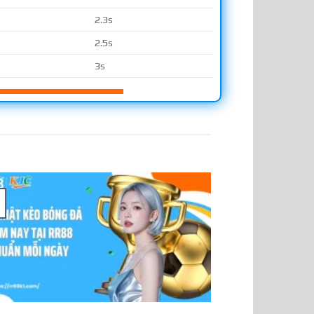
2.3s
2.5s
3s
1