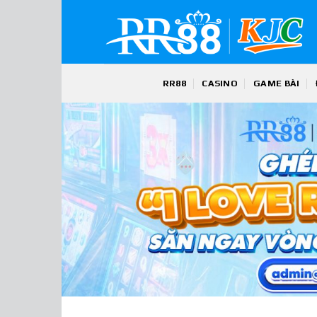
Skip
to
content
RR88
CASINO
GAME BÀI