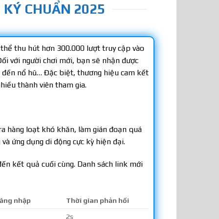
G KÝ CHUẨN 2025
 thể thu hút hơn 300.000 lượt truy cập vào
 Đối với người chơi mới, bạn sẽ nhận được
cá đến nổ hũ… Đặc biệt, thương hiệu cam kết
hiều thành viên tham gia.
ra hàng loạt khó khăn, làm gián đoạn quá
 và ứng dụng di động cực kỳ hiện đại.
đến kết quả cuối cùng. Danh sách link mới
đăng nhập
Thời gian phản hồi
2s