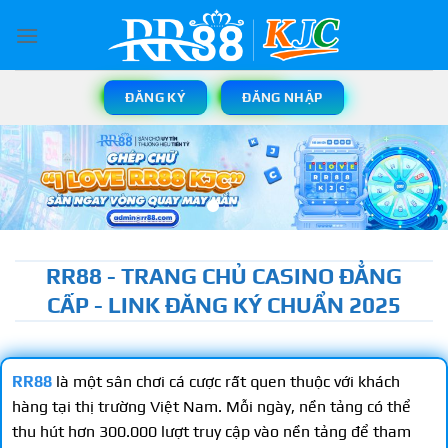
Skip
to
content
ĐĂNG KÝ
ĐĂNG NHẬP
RR88 - TRANG CHỦ CASINO ĐẲNG
CẤP - LINK ĐĂNG KÝ CHUẨN 2025
RR88
là một sân chơi cá cược rất quen thuộc với khách
hàng tại thị trường Việt Nam. Mỗi ngày, nền tảng có thể
thu hút hơn 300.000 lượt truy cập vào nền tảng để tham