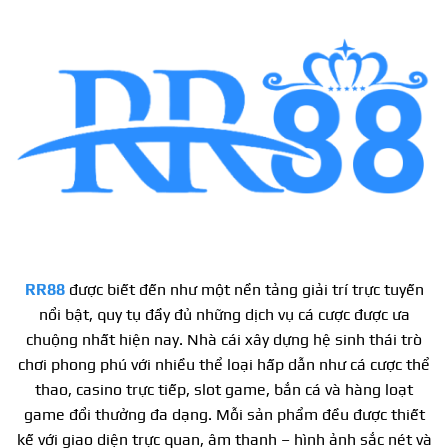
Nhà cái RR88 mang đến sân chơi tài lộc, đẳng cấp
Những giải thưởng đặc biệt mà RR88 đã đạt
được
Ngoài nguồn gốc và nền tảng pháp lý, sự uy tín của chúng
tôi còn được thể hiện qua những giải thưởng danh giá mà
RR88
được biết đến như một nền tảng giải trí trực tuyến
nhà cái đã đạt được trong nhiều năm qua. Bao gồm:
nổi bật, quy tụ đầy đủ những dịch vụ cá cược được ưa
chuộng nhất hiện nay. Nhà cái xây dựng hệ sinh thái trò
Đóng
Tiêu
Mức
chơi phong phú với nhiều thể loại hấp dẫn như cá cược thể
Năm
Tầm
góp
chí
Điểm
độ
thao, casino trực tiếp, slot game, bắn cá và hàng loạt
Giải thưởng
đạt
ảnh
cho
đánh
số
uy
được
hưởng
cộng
game đổi thưởng đa dạng. Mỗi sản phẩm đều được thiết
giá
tín
đồng
kế với giao diện trực quan, âm thanh – hình ảnh sắc nét và