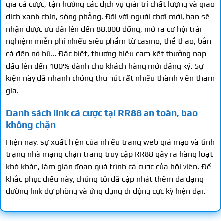
gia cá cược, tận hưởng các dịch vụ giải trí chất lượng và giao
dịch xanh chín, sòng phẳng. Đối với người chơi mới, bạn sẽ
nhận được ưu đãi lên đến 88.000 đồng, mở ra cơ hội trải
nghiệm miễn phí nhiều siêu phẩm từ casino, thể thao, bắn
cá đến nổ hũ… Đặc biệt, thương hiệu cam kết thưởng nạp
đầu lên đến 100% dành cho khách hàng mới đăng ký. Sự
kiện này đã nhanh chóng thu hút rất nhiều thành viên tham
gia.
Danh sách link cá cược tại RR88 an toàn, bao
không chặn
Hiện nay, sự xuất hiện của nhiều trang web giả mạo và tình
trạng nhà mạng chặn trang truy cập RR88 gây ra hàng loạt
khó khăn, làm gián đoạn quá trình cá cược của hội viên. Để
khắc phục điều này, chúng tôi đã cập nhật thêm đa dạng
đường link dự phòng và ứng dụng di động cực kỳ hiện đại.
Bạn có thể sử dụng linh hoạt để quá trình chơi game của