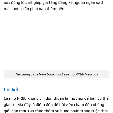
này đúng lúc, sẽ giúp gia tăng đáng kể nguồn ngân sách
mà không cần phải nạp thêm tiền.
Tận dụng các chiến thuật chơi casino RR88 hiệu quả
Lời kết
Casino RR88 không chỉ đơn thuần là một nơi để bạn có thể
giải trí. Mà đây là điểm đến để hội viên chạm đến những
giới hạn mới. Gia tăng thêm sự hưng phấn trong cuộc chơi