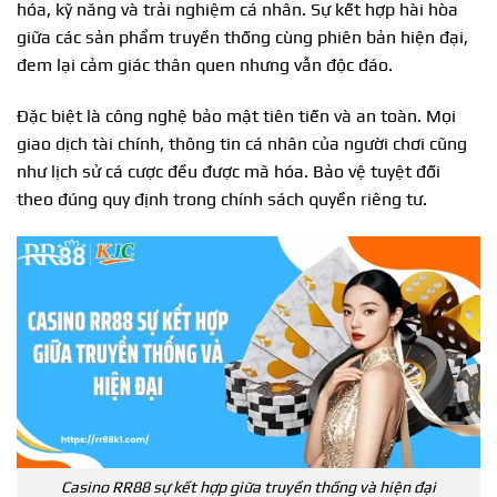
hóa, kỹ năng và trải nghiệm cá nhân. Sự kết hợp hài hòa
giữa các sản phẩm truyền thống cùng phiên bản hiện đại,
đem lại cảm giác thân quen nhưng vẫn độc đáo.
Đặc biệt là công nghệ bảo mật tiên tiến và an toàn. Mọi
giao dịch tài chính, thông tin cá nhân của người chơi cũng
như lịch sử cá cược đều được mã hóa. Bảo vệ tuyệt đối
theo đúng quy định trong chính sách quyền riêng tư.
Casino RR88 sự kết hợp giữa truyền thống và hiện đại