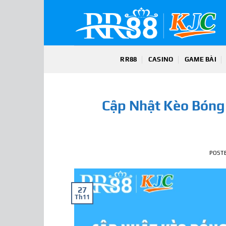
Skip
to
content
RR88
CASINO
GAME BÀI
Cập Nhật Kèo Bóng
POST
27
Th11