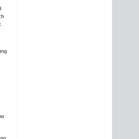
ố
ch
:
nâng
ho
ắng