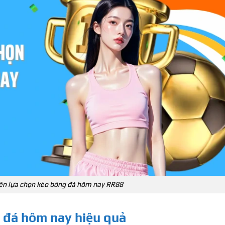
nên lựa chọn kèo bóng đá hôm nay RR88
g đá hôm nay hiệu quả