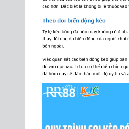
cao hơn. Đặc biệt là không bị lệ thuộc vào
Theo dõi biến động kèo
Tỷ lệ kèo bóng đá hôm nay không cố định, 
thay đổi nhẹ do biến động của người chơi đặ
bên ngoài.
Việc quan sát các biến động kèo giúp bạn 
đổ vào đội nào. Từ đó có thể điều chỉnh q
đá hôm nay sẽ đảm bảo mức độ uy tín và 