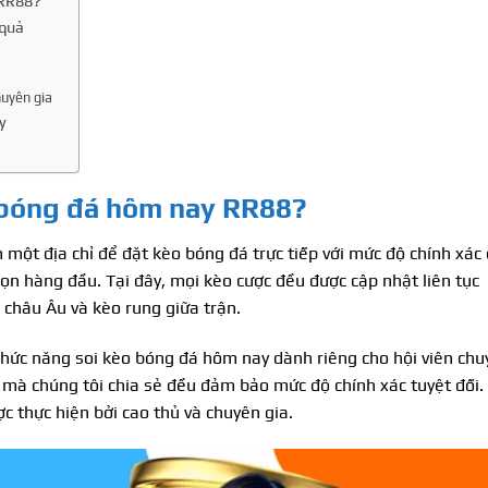
 RR88?
 quả
huyên gia
y
o bóng đá hôm nay RR88?
ột địa chỉ để đặt kèo bóng đá trực tiếp với mức độ chính xác
họn hàng đầu. Tại đây, mọi kèo cược đều được cập nhật liên tục
 châu Âu và kèo rung giữa trận.
 chức năng soi kèo bóng đá hôm nay dành riêng cho hội viên chu
n mà chúng tôi chia sẻ đều đảm bảo mức độ chính xác tuyệt đối.
ợc thực hiện bởi cao thủ và chuyên gia.