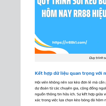
Quy trình 
Kết hợp dữ liệu quan trọng với
Hội viên không nên soi kèo đơn lẻ mà cần p
dự đoán từ các chuyên gia, cộng đồng ngư
nguồn thông tin hữu ích. Sự kết hợp giữa v
xác trong việc lựa chọn kèo bóng đá hôm 