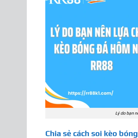
Lý do bạn 
Chia sẻ cách soi kèo bón