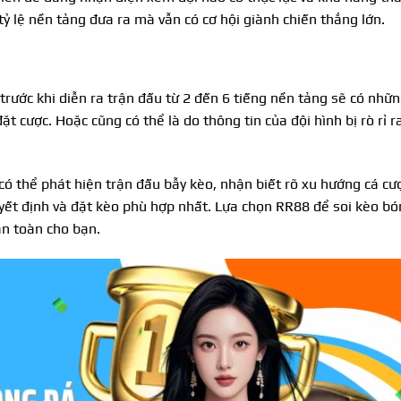
 tỷ lệ nền tảng đưa ra mà vẫn có cơ hội giành chiến thắng lớn.
trước khi diễn ra trận đấu từ 2 đến 6 tiếng nền tảng sẽ có nhữ
t cược. Hoặc cũng có thể là do thông tin của đội hình bị rò rỉ r
có thể phát hiện trận đấu bẫy kèo, nhận biết rõ xu hướng cá cư
uyết định và đặt kèo phù hợp nhất. Lựa chọn RR88 để soi kèo b
an toàn cho bạn.