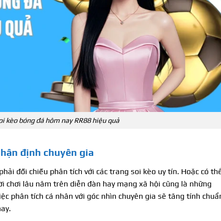
soi kèo bóng đá hôm nay RR88 hiệu quả
 nhận định chuyên gia
hải đối chiếu phân tích với các trang soi kèo uy tín. Hoặc có th
ời chơi lâu năm trên diễn đàn hay mạng xã hội cũng là những
iệc phân tích cá nhân với góc nhìn chuyên gia sẽ tăng tính chuẩ
nay.