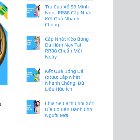
Tra Cứu Xổ Số Minh
Ngọc RR88 Cập Nhật
Kết Quả Nhanh
Chóng
Cập Nhật Kèo Bóng
Đá Hôm Nay Tại
RR88 Chuẩn Mỗi
Ngày
Kết Quả Bóng Đá
RR88: Cập Nhật
Nhanh Chóng, Dữ
Liệu Hữu Ích
Chia Sẻ Cách Chơi Xóc
o
Đĩa Cơ Bản Dành Cho
Người Mới