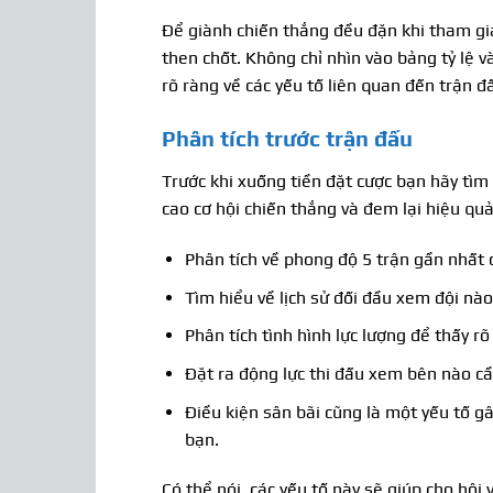
Để giành chiến thắng đều đặn khi tham gia
then chốt. Không chỉ nhìn vào bảng tỷ lệ 
rõ ràng về các yếu tố liên quan đến trận 
Phân tích trước trận đấu
Trước khi xuống tiền đặt cược bạn hãy tìm 
cao cơ hội chiến thắng và đem lại hiệu quả
Phân tích về phong độ 5 trận gần nhất 
Tìm hiểu về lịch sử đối đầu xem đội nà
Phân tích tình hình lực lượng để thấy r
Đặt ra động lực thi đấu xem bên nào cầ
Điều kiện sân bãi cũng là một yếu tố g
bạn.
Có thể nói, các yếu tố này sẽ giúp cho hộ