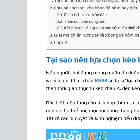
Tại sao nên lựa chọn kèo bóng đá hôm nay
Chia sẻ cách soi kèo bóng đá hôm nay hiệu
Phân tích trước trận đấu
Theo dõi biến động kèo
Kết hợp dữ liệu quan trọng với nhận định c
Giải mã chiến lược đặt kèo bóng đá hôm na
Lời kết
Tại sao nên lựa chọn kè
Nếu người chơi đang mong muốn tìm kiếm m
và tỷ lệ ổn. Chắc chắn
RR88
sẽ là sự lựa c
theo thời gian thực từ kèo châu Á, đến kèo
Đặc biệt, nền tảng còn tích hợp thêm các
nghiệp. Có thể nói, mọi nội dung thông ti
Tất cả các bí quyết và kinh nghiệm đều đư