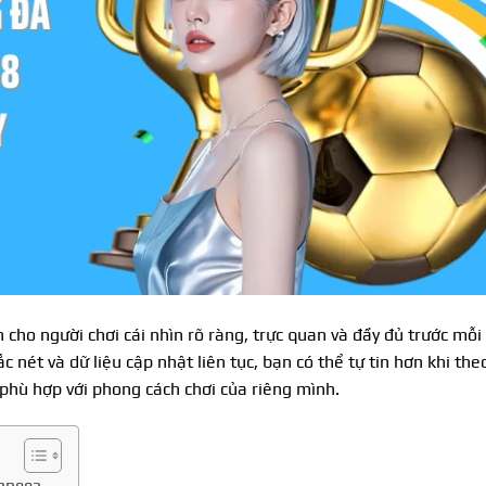
cho người chơi cái nhìn rõ ràng, trực quan và đầy đủ trước mỗi
 nét và dữ liệu cập nhật liên tục, bạn có thể tự tin hơn khi the
 phù hợp với phong cách chơi của riêng mình.