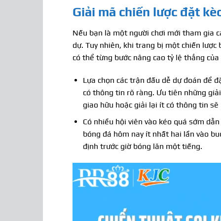
Giải mã chiến lược đặt k
Nếu bạn là một người chơi mới tham gia cá
dự. Tuy nhiên, khi trang bị một chiến lược
có thể từng bước nâng cao tỷ lệ thắng của
Lựa chọn các trận đấu dễ dự đoán để đặt
có thông tin rõ ràng. Ưu tiên những gi
giao hữu hoặc giải lại ít có thông tin s
Có nhiều hội viên vào kéo quá sớm dẫn đ
bóng đá hôm nay ít nhất hai lần vào buổ
định trước giờ bóng lăn một tiếng.