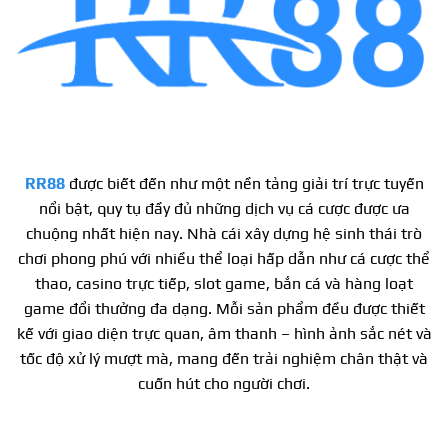
RR88
được biết đến như một nền tảng giải trí trực tuyến
nổi bật, quy tụ đầy đủ những dịch vụ cá cược được ưa
chuộng nhất hiện nay. Nhà cái xây dựng hệ sinh thái trò
chơi phong phú với nhiều thể loại hấp dẫn như cá cược thể
thao, casino trực tiếp, slot game, bắn cá và hàng loạt
game đổi thưởng đa dạng. Mỗi sản phẩm đều được thiết
kế với giao diện trực quan, âm thanh – hình ảnh sắc nét và
tốc độ xử lý mượt mà, mang đến trải nghiệm chân thật và
cuốn hút cho người chơi.