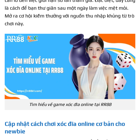
cần lo đến việc giới hạn số lần tham gia. Đặc biệt, đây cũng
là cách để bạn thư giãn sau một ngày làm việc mệt mỏi.
Mở ra cơ hội kiếm thưởng với nguồn thu nhập khủng từ trò
chơi này.
Tìm hiểu về game xóc đĩa online tại RR88
Cập nhật cách chơi xóc đĩa online cơ bản cho
newbie