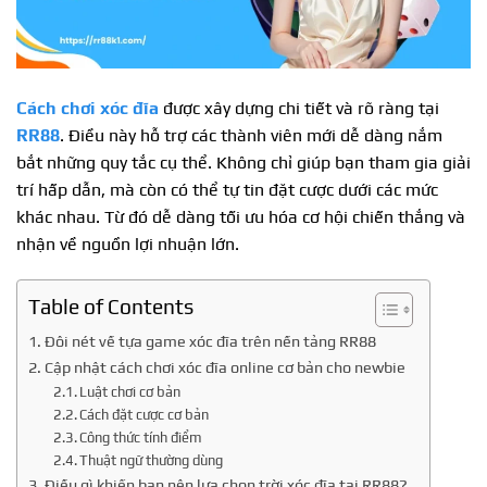
Cách chơi xóc đĩa
được xây dựng chi tiết và rõ ràng tại
RR88
. Điều này hỗ trợ các thành viên mới dễ dàng nắm
bắt những quy tắc cụ thể. Không chỉ giúp bạn tham gia giải
trí hấp dẫn, mà còn có thể tự tin đặt cược dưới các mức
khác nhau. Từ đó dễ dàng tối ưu hóa cơ hội chiến thắng và
nhận về nguồn lợi nhuận lớn.
Table of Contents
Đôi nét về tựa game xóc đĩa trên nền tảng RR88
Cập nhật cách chơi xóc đĩa online cơ bản cho newbie
Luật chơi cơ bản
Cách đặt cược cơ bản
Công thức tính điểm
Thuật ngữ thường dùng
Điều gì khiến bạn nên lựa chọn trời xóc đĩa tại RR88?