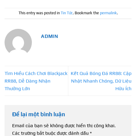
This entry was posted in
Tin Tức
. Bookmark the
permalink
.
ADMIN
Tìm Hiểu Cách Chơi Blackjack
Kết Quả Bóng Đá RR88: Cập
RR88, Dễ Dàng Nhận
Nhật Nhanh Chóng, Dữ Liệu
Thưởng Lớn
Hữu Ích
Để lại một bình luận
Email của bạn sẽ không được hiển thị công khai.
Các trường bắt buộc được đánh dấu
*